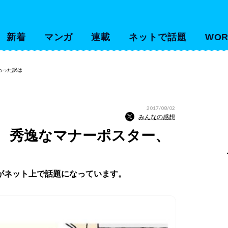
新着
マンガ
連載
ネットで話題
WOR
わった訳は
2017/08/02
みんなの感想
 秀逸なマナーポスター、
がネット上で話題になっています。