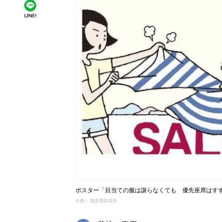
LINE!
ポスター「目当ての服は譲らなくても 優先座席はす
出典： 阪急電鉄提供