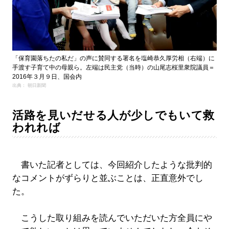
「保育園落ちたの私だ」の声に賛同する署名を塩崎恭久厚労相（右端）に
手渡す子育て中の母親ら。左端は民主党（当時）の山尾志桜里衆院議員＝
2016年３月９日、国会内
出典： 朝日新聞
活路を見いだせる人が少しでもいて救
われれば
書いた記者としては、今回紹介したような批判的
なコメントがずらりと並ぶことは、正直意外でし
た。
こうした取り組みを読んでいただいた方全員にや