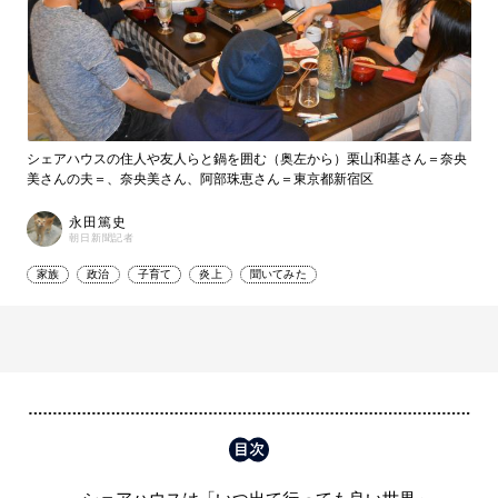
シェアハウスの住人や友人らと鍋を囲む（奥左から）栗山和基さん＝奈央
美さんの夫＝、奈央美さん、阿部珠恵さん＝東京都新宿区
永田篤史
朝日新聞記者
家族
政治
子育て
炎上
聞いてみた