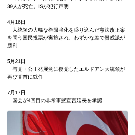
39人が死亡。ISが犯行声明
4月16日
大統領の大幅な権限強化を盛り込んだ憲法改正案
を問う国民投票が実施され、わずかな差で賛成派が
勝利
5月21日
与党・公正発展党に復党したエルドアン大統領が
再び党首に就任
7月17日
国会が4回目の非常事態宣言延長を承認