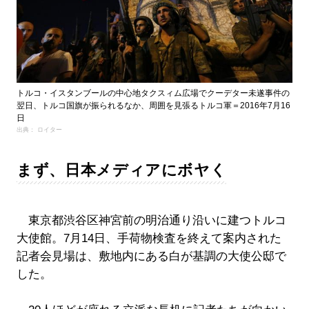
トルコ・イスタンブールの中心地タクスィム広場でクーデター未遂事件の
翌日、トルコ国旗が振られるなか、周囲を見張るトルコ軍＝2016年7月16
日
出典： ロイター
まず、日本メディアにボヤく
東京都渋谷区神宮前の明治通り沿いに建つトルコ
大使館。7月14日、手荷物検査を終えて案内された
記者会見場は、敷地内にある白が基調の大使公邸で
した。