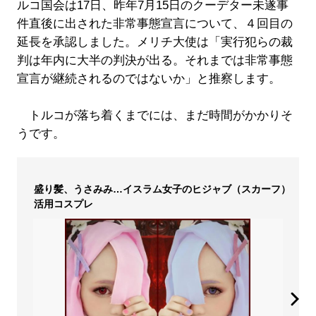
ルコ国会は17日、昨年7月15日のクーデター未遂事
件直後に出された非常事態宣言について、４回目の
延長を承認しました。メリチ大使は「実行犯らの裁
判は年内に大半の判決が出る。それまでは非常事態
宣言が継続されるのではないか」と推察します。
トルコが落ち着くまでには、まだ時間がかかりそ
うです。
盛り髪、うさみみ…イスラム女子のヒジャブ（スカーフ）
活用コスプレ