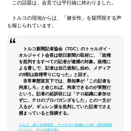
この話題は、会見では平行線に終わりました。
トルコの現地からは、「健全性」を疑問視する声
も報じられています。
トルコ新聞記者協会（TGC）のトゥルガイ・
オルジャイト会長は朝日新聞の取材に、「政権
を批判するすべての記者が逮捕の対象。政権に
よる脅しで、記者は自己規制し始め、メディア
の9割は政権寄りになった」と話す。
非常事態宣言下では、県知事が「この記者を
拘束しろ」と命じれば、拘束できるのが実態だ
という。記者の起訴状には「テロ組織に参加せ
ずに、テロのプロパガンダをした」との一文が
入るが、ギュレン派を批判していた記者でさえ
捕まっていると指摘する。
トルコ、続く記者収監 クーデター未遂から1年（朝日新聞
デジタル、其山史晃記者）