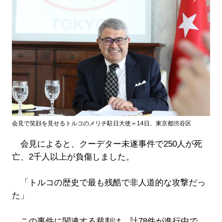
会見で笑顔を見せるトルコのメリチ駐日大使＝14日、東京都渋谷区
会見によると、クーデター未遂事件で250人が死
亡、2千人以上が負傷しました。
「トルコの歴史で最も残酷で非人道的な攻撃だっ
た」
この事件に関連する裁判は、計78件が進行中で、