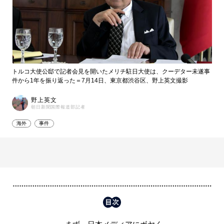
トルコ大使公邸で記者会見を開いたメリチ駐日大使は、クーデター未遂事
件から1年を振り返った＝7月14日、東京都渋谷区、野上英文撮影
野上英文
朝日新聞国際報道部記者
海外
事件