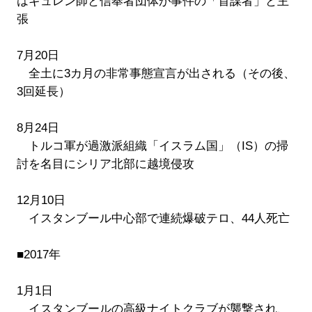
はギュレン師と信奉者団体が事件の「首謀者」と主
張
7月20日
全土に3カ月の非常事態宣言が出される（その後、
3回延長）
8月24日
トルコ軍が過激派組織「イスラム国」（IS）の掃
討を名目にシリア北部に越境侵攻
12月10日
イスタンブール中心部で連続爆破テロ、44人死亡
■2017年
1月1日
イスタンブールの高級ナイトクラブが襲撃され、