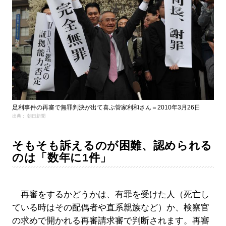
足利事件の再審で無罪判決が出て喜ぶ菅家利和さん＝2010年3月26日
出典： 朝日新聞
そもそも訴えるのが困難、認められる
のは「数年に1件」
再審をするかどうかは、有罪を受けた人（死亡し
ている時はその配偶者や直系親族など）か、検察官
の求めで開かれる再審請求審で判断されます。再審