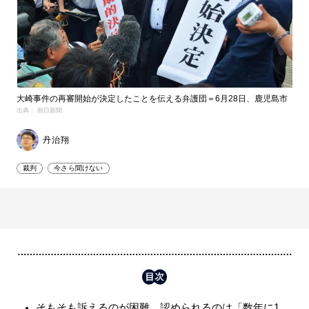
大崎事件の再審開始が決定したことを伝える弁護団＝6月28日、鹿児島市
出典： 朝日新聞
丹治翔
裁判
今さら聞けない
そもそも訴えるのが困難、認められるのは「数年に1