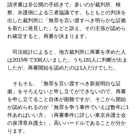
請求審は非公開の手続きで、多いのが裁判所、検
察、弁護側による三者協議です。もともとの判決を
出した裁判所に「無罪を言い渡すべき明らかな証拠
を新たに発見した」などと訴え、その主張が認めら
れ確定すると、再審が決まります。
司法統計によると、地方裁判所に再審を求めた人
は2015年で338人いました。うち181人に判断が出ま
したが、再審開始を認めたのは1人だけでした。
そもそも、「無罪を言い渡すべき新規明白な証
拠」をそろえないと申し立てができないので、再審
を申し立てること自体が困難ですが、そこから開始
が認められるのが「無罪を争う事件でいえば数年に1
件あればいい方」（再審事件に詳しい東京弁護士会
の泉澤章弁護士）。高いハードルであることが分か
ります。