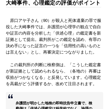
大崎事件、心理鑑定の評価がポイント
原口アヤ子さん（90）が殺人と死体遺棄の罪で服
役した大崎事件では、弁護団が心理学の観点で自白
や証言の内容を分析した「供述心理」の鑑定書を新
証拠として提出。裁判所がこの鑑定を認め、有罪の
決め手になった証言の一つを「信用性の高いものと
は言えない」とし、再審決定につながりました。
この裁判所の判断に検察側は、「こうした鑑定書
が新証拠として認められるなら、（各地の）再審は
収拾がつかなくなる」と反発しています。心理鑑定
を高裁がどう評価するか、改めて注目されます。
弁護団が明かした地検の即時抗告申立書で、検
察側は「供述心理鑑定は科学的でなく、論理の