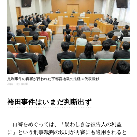
足利事件の再審が行われた宇都宮地裁の法廷＝代表撮影
出典： 朝日新聞
袴田事件はいまだ判断出ず
再審をめぐっては、「疑わしきは被告人の利益
に」という刑事裁判の鉄則が再審にも適用されると