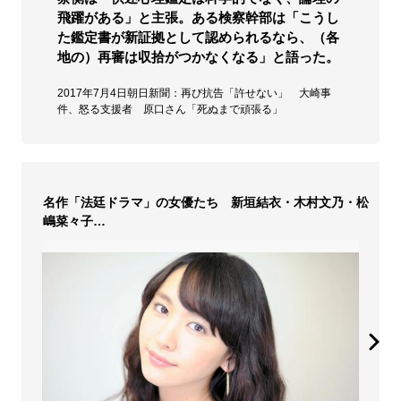
飛躍がある」と主張。ある検察幹部は「こうし
た鑑定書が新証拠として認められるなら、（各
地の）再審は収拾がつかなくなる」と語った。
2017年7月4日朝日新聞：再び抗告「許せない」 大崎事
件、怒る支援者 原口さん「死ぬまで頑張る」
名作「法廷ドラマ」の女優たち 新垣結衣・木村文乃・松
嶋菜々子…