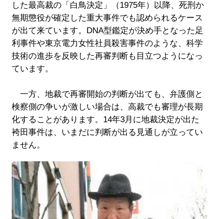
した最高裁の「白鳥決定」（1975年）以降、死刑か
無期懲役が確定した重大事件でも認められるケース
が出て来ています。DNA型鑑定が決め手となった足
利事件や東京電力女性社員殺害事件のような、科学
技術の進歩を反映した再審判断も目立つようになっ
ています。
一方、地裁で再審開始の判断が出ても、弁護側と
検察側の争いが激しい場合は、高裁でも審理が長期
化することがあります。14年3月に地裁決定が出た
袴田事件は、いまだに判断が出る見通しが立ってい
ません。