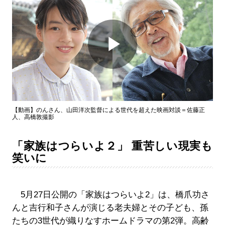
Play
Video
【動画】のんさん、山田洋次監督による世代を超えた映画対談＝佐藤正
人、高橋敦撮影
「家族はつらいよ２」 重苦しい現実も
笑いに
5月27日公開の「家族はつらいよ2」は、橋爪功さ
んと吉行和子さんが演じる老夫婦とその子ども、孫
たちの3世代が織りなすホームドラマの第2弾。高齢