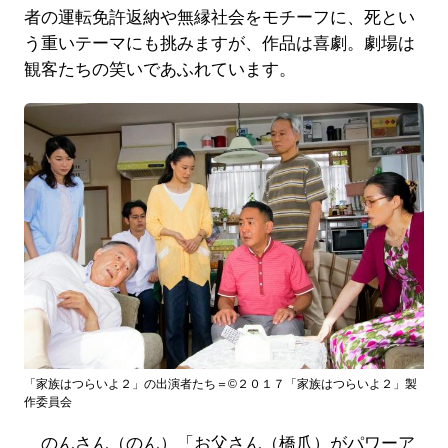
者の運転免許返納や無縁社会をモチーフに、死とい
う重いテーマにも挑みますが、作品は喜劇。劇場は
観客たちの笑いであふれています。
「家族はつらいよ２」の出演者たち＝©２０１７「家族はつらいよ２」製
作委員会
のんさん（のん）「お父さん（橋爪）がパワーア