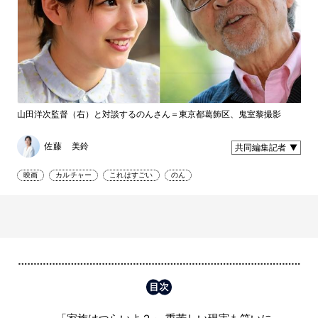
山田洋次監督（右）と対談するのんさん＝東京都葛飾区、鬼室黎撮影
佐藤 美鈴
共同編集記者
映画
カルチャー
これはすごい
のん