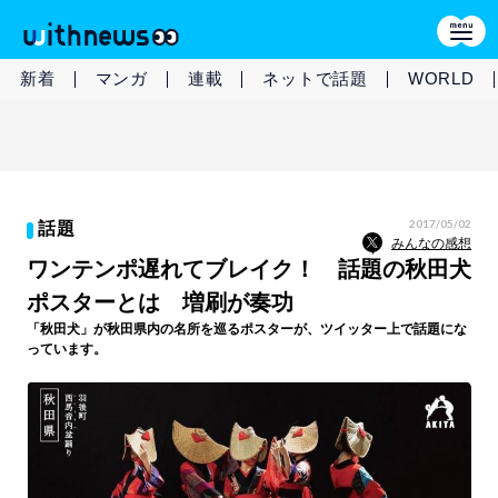
新着
マンガ
連載
ネットで話題
WORLD
2017/05/02
話題
みんなの感想
ワンテンポ遅れてブレイク！ 話題の秋田犬
ポスターとは 増刷が奏功
「秋田犬」が秋田県内の名所を巡るポスターが、ツイッター上で話題にな
っています。