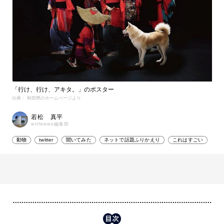
「行け、行け、アキタ。」のポスター
出典： 秋田県のホームページより
若松 真平
withnews編集部
動物
twitter
聞いてみた
ネットで話題ふりかえり
これはすごい