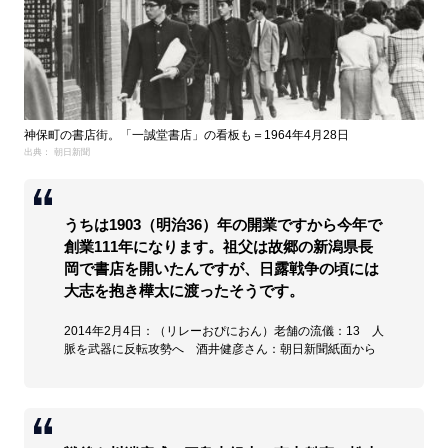
神保町の書店街。「一誠堂書店」の看板も＝1964年4月28日
出典： 朝日新聞
うちは1903（明治36）年の開業ですから今年で
創業111年になります。祖父は故郷の新潟県長
岡で書店を開いたんですが、日露戦争の頃には
大志を抱き樺太に渡ったそうです。
2014年2月4日：（リレーおぴにおん）老舗の流儀：13 人
脈を武器に反転攻勢へ 酒井健彦さん：朝日新聞紙面から