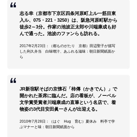
志る幸（京都市下京区四条河原町上ル一筋目東
入ル、075・221・3250）は、阪急河原町駅から
徒歩2～3分。作家の池波正太郎や川端康成も好
んで通った。池波のファンらも訪れる。
2017年2月23日：（都ものがたり 京都）田辺聖子が描写
した利久弁当 白味噌汁、あふれる滋味：朝日新聞紙面か
ら
JR新宿駅そばの京懐石「柿傳（かきでん）」で
開かれた茶席に臨んだ。店の看板が、ノーベル
文学賞受賞者川端康成の直筆という名店で、着
物姿の3代目安田眞一さんが出迎える。
2010年7月28日：（はぐ Hug 育む）夏休み 料亭で学
ぶマナーと味：朝日新聞紙面から