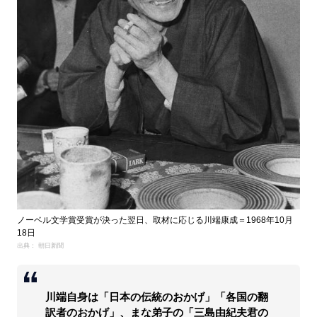
ノーベル文学賞受賞が決った翌日、取材に応じる川端康成＝1968年10月
18日
出典： 朝日新聞
川端自身は「日本の伝統のおかげ」「各国の翻
訳者のおかげ」、まな弟子の「三島由紀夫君の