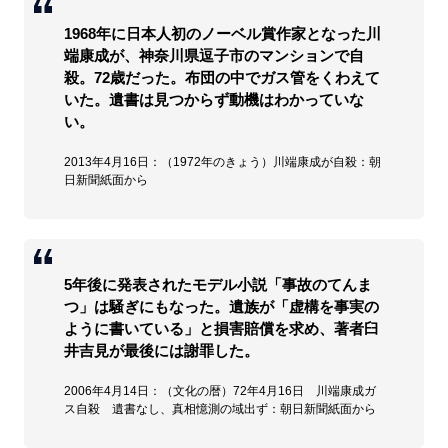
1968年に日本人初のノーベル賞作家となった川
端康成が、神奈川県逗子市のマンションで自
殺。72歳だった。布団の中でガス管をくわえて
いた。遺書は見つからず動機はわかっていな
い。
2013年4月16日：（1972年のきょう）川端康成が自殺：朝
日新聞紙面から
5年後に発表されたモデル小説「事故のてんま
つ」は騒ぎにもなった。遺族が「虚構を事実の
ように書いている」と損害賠償を求め、著者臼
井吉見が最後には謝罪した。
2006年4月14日：（文化の暦）72年4月16日 川端康成ガ
ス自殺 遺書なし、真相憶測の域出ず：朝日新聞紙面から