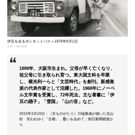
伊豆を走るボンネットバス＝1976年6月1日
出典： 朝日新聞
1899年、大阪市生まれ。父母が早く亡くなり、
祖父母に引き取られ育つ。東大国文科を卒業
し、横光利一らと「文芸時代」を創刊。新感覚
派の代表作家として活躍した。1968年にノーベ
ル文学賞を受賞し、72年死去。主な著書に「伊
豆の踊子」「雪国」「山の音」など。
2015年3月10日：（京ものがたり）川端康成が描いた北山
杉 失われゆく「古都」、憂いを込めて：朝日新聞紙面か
ら