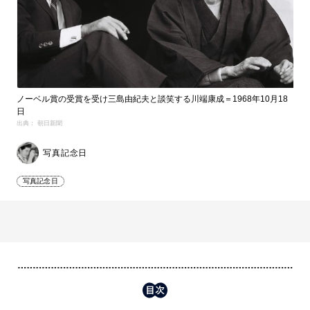
ノーベル賞の受賞を受け三島由紀夫と談笑する川端康成＝1968年10月18
日
出典： 朝日新聞
写真記念日
写真記念日