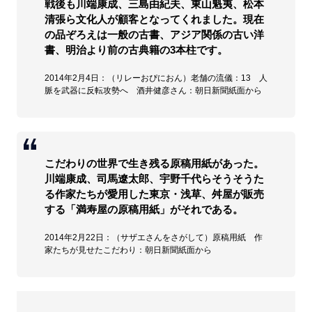
戦後も川端康成、三島由紀夫、東山魁夷、松本
清張ら文化人が顧客となってくれました。現在
の品ぞろえは一般の古書、アジア関係の古い洋
書、明治より前の古典籍の3本柱です。
2014年2月4日：（リレーおぴにおん）老舗の流儀：13 人
脈を武器に反転攻勢へ 酒井健彦さん：朝日新聞紙面から
こだわりの世界で生き残る原稿用紙があった。
川端康成、司馬遼太郎、宇野千代らそうそうた
る作家たちが愛用した東京・浅草、舛屋が販売
する「満寿屋の原稿用紙」がそれである。
2014年2月22日：（サザエさんをさがして）原稿用紙 作
家たちが見せたこだわり：朝日新聞紙面から