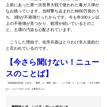
上前にあった第一次世界大戦で使われた毒ガス弾が
なお残っています。当時撃ち込まれた6600万発のう
ち、3割が不発弾だったからです。今も年100トン以
上の不発弾が見つかり、処理が続いているとのこ
と。土壌の汚染も心配されています。
こうした理由で、化学兵器はとりわけ非人道的だ
と言われているのです。
【今さら聞けない！ニュー
スのことば】
「排他的経済水域」の広さ。「難民」と「移民」違い。「シーア派」と「スンニ派」…今さら聞け
ない「ニュースのことば」を集めました。
激戦地ルポ シリア・アレッポはいま