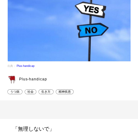
出典：
Plus-handicap
Plus-handicap
うつ病
社会
生き方
精神疾患
「無理しないで」