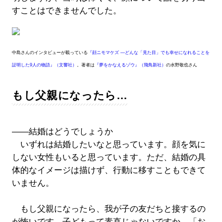
すことはできませんでした。
中島さんのインタビューが載っている
『顔ニモマケズ ―どんな「見た目」でも幸せになれることを
証明した9人の物語』（文響社）
。著者は
『夢をかなえるゾウ』（飛鳥新社）
の水野敬也さん
もし父親になったら…
――結婚はどうでしょうか
いずれは結婚したいなと思っています。顔を気に
しない女性もいると思っています。ただ、結婚の具
体的なイメージは描けず、行動に移すこともできて
いません。
もし父親になったら、我が子の友だちと接するの
が怖いです。子どもって素直じゃないですか。「お