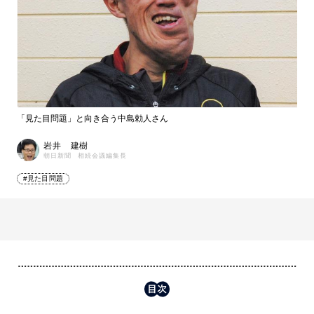
「見た目問題」と向き合う中島勅人さん
岩井 建樹
朝日新聞 相続会議編集長
#見た目問題