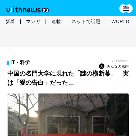
新着
マンガ
連載
ネットで話題
WORLD
2017/03/15
IT・科学
みんなの感想
中国の名門大学に現れた「謎の横断幕」 実
は「愛の告白」だった…