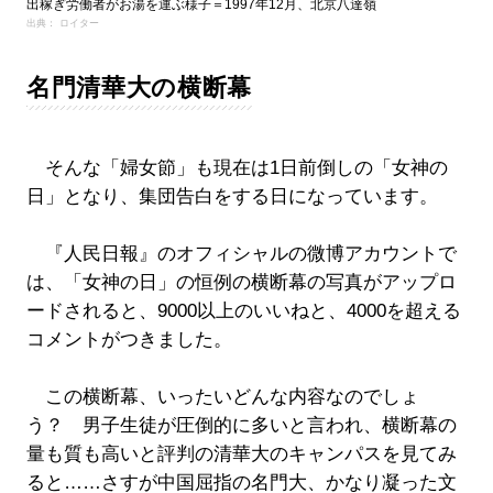
出稼ぎ労働者がお湯を運ぶ様子＝1997年12月、北京八達嶺
出典： ロイター
名門清華大の横断幕
そんな「婦女節」も現在は1日前倒しの「女神の
日」となり、集団告白をする日になっています。
『人民日報』のオフィシャルの微博アカウントで
は、「女神の日」の恒例の横断幕の写真がアップロ
ードされると、9000以上のいいねと、4000を超える
コメントがつきました。
この横断幕、いったいどんな内容なのでしょ
う？ 男子生徒が圧倒的に多いと言われ、横断幕の
量も質も高いと評判の清華大のキャンパスを見てみ
ると……さすが中国屈指の名門大、かなり凝った文