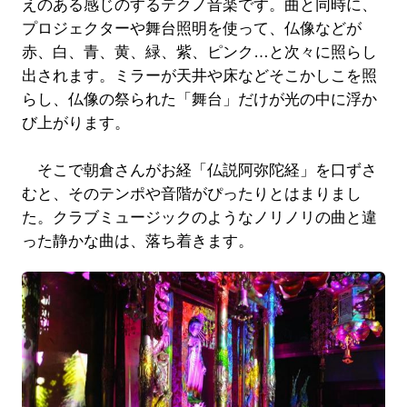
えのある感じのするテクノ音楽です。曲と同時に、
プロジェクターや舞台照明を使って、仏像などが
赤、白、青、黄、緑、紫、ピンク…と次々に照らし
出されます。ミラーが天井や床などそこかしこを照
らし、仏像の祭られた「舞台」だけが光の中に浮か
び上がります。
そこで朝倉さんがお経「仏説阿弥陀経」を口ずさ
むと、そのテンポや音階がぴったりとはまりまし
た。クラブミュージックのようなノリノリの曲と違
った静かな曲は、落ち着きます。