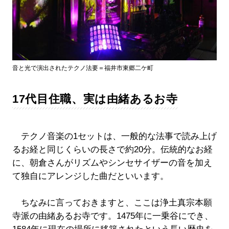
音と光で演出されたテクノ法要＝福井市東郷二ケ町
17代目住職、実は由緒あるお寺
テクノ音楽の1セットは、一般的な法事で読み上げ
るお経と同じくらいの長さで約20分。伝統的なお経
に、朝倉さんがリズムやシンセサイザーの音を加え
て独自にアレンジした曲だといいます。
ちなみに言っておきますと、ここは浄土真宗本願
寺派の由緒あるお寺です。1475年に一乗谷にでき、