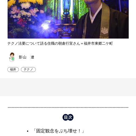
テクノ法要について語る住職の朝倉行宣さん＝福井市東郷二ケ町
影山 遼
福井
テクノ
「固定観念をぶち壊せ！」