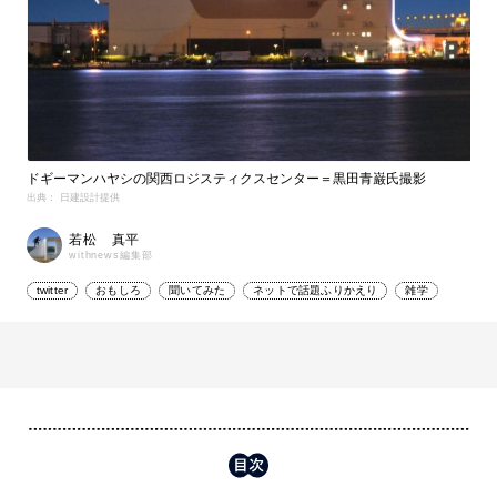
ドギーマンハヤシの関西ロジスティクスセンター＝黒田青巌氏撮影
出典： 日建設計提供
若松 真平
withnews編集部
twitter
おもしろ
聞いてみた
ネットで話題ふりかえり
雑学