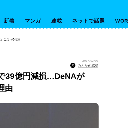
新着
マンガ
連載
ネットで話題
WOR
柱」こだわる理由
2017/02/08
みんなの感想
39億円減損…DeNAが
理由