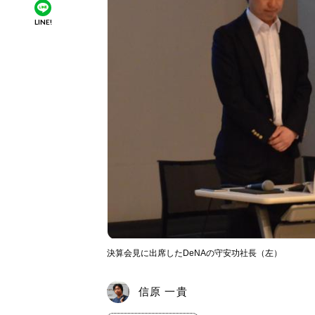
LINE!
決算会見に出席したDeNAの守安功社長（左）
信原 一貴