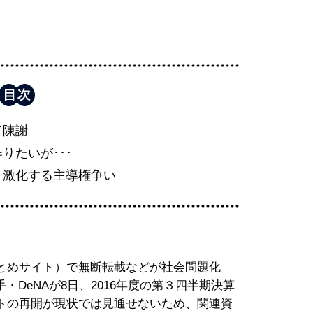
て陳謝
りたいが･･･
、激化する主導権争い
とめサイト）で無断転載などが社会問題化
・DeNAが8日、2016年度の第３四半期決算
トの再開が現状では見通せないため、関連資