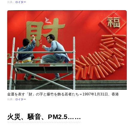
出典：
ロイター
金運を表す「財」の字と爆竹を飾る若者たち＝1997年1月31日、香港
出典：
ロイター
火災、騒音、PM2.5……