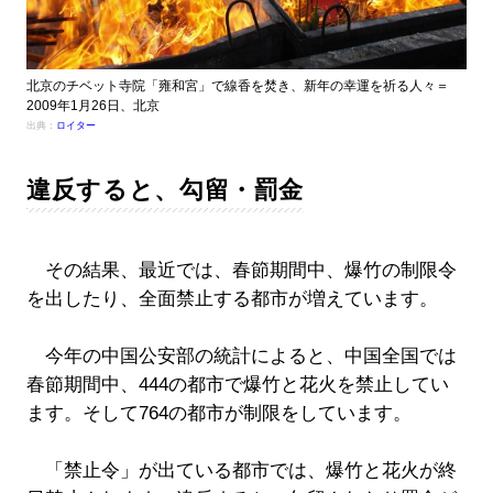
北京のチベット寺院「雍和宮」で線香を焚き、新年の幸運を祈る人々＝
2009年1月26日、北京
出典：
ロイター
違反すると、勾留・罰金
その結果、最近では、春節期間中、爆竹の制限令
を出したり、全面禁止する都市が増えています。
今年の中国公安部の統計によると、中国全国では
春節期間中、444の都市で爆竹と花火を禁止してい
ます。そして764の都市が制限をしています。
「禁止令」が出ている都市では、爆竹と花火が終