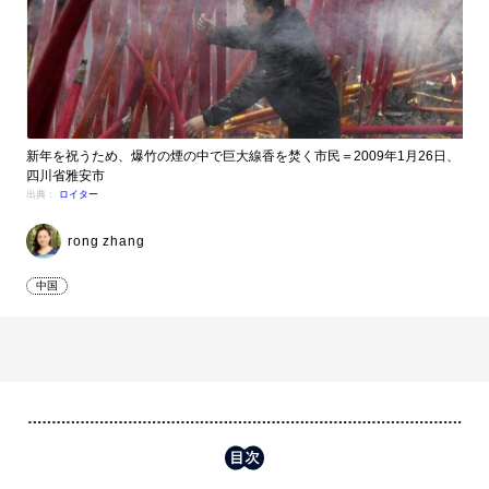
新年を祝うため、爆竹の煙の中で巨大線香を焚く市民＝2009年1月26日、
四川省雅安市
出典：
ロイター
rong zhang
中国