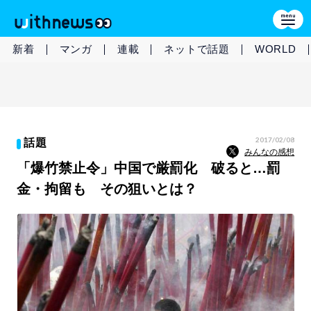
新着
マンガ
連載
ネットで話題
WORLD
2017/02/08
話題
みんなの感想
「爆竹禁止令」中国で厳罰化 破ると…罰
金・拘留も その狙いとは？