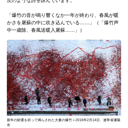
次のような詩を詠んでいます。
「爆竹の音が鳴り響くなか一年が終わり、春風が暖
かさを屠蘇の中に吹き込んでいる……」（「爆竹声
中一歳除、春風送暖入屠蘇……」）
新年の財運を祈って鳴らされた大量の爆竹＝2016年2月14日、遼寧省瀋陽
市