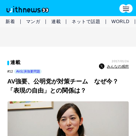
新着
マンガ
連載
ネットで話題
WORLD
2017/01/26
連載
みんなの感想
#12
AV出演強要問題
AV強要、公明党が対策チーム なぜ今？
「表現の自由」との関係は？