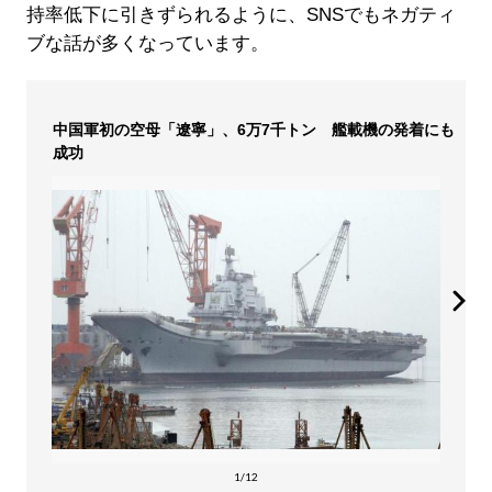
持率低下に引きずられるように、SNSでもネガティ
ブな話が多くなっています。
中国軍初の空母「遼寧」、6万7千トン 艦載機の発着にも
成功
1/12