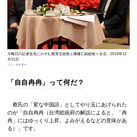
大晦日の記者会見にのぞむ蔡英文総統と陳建仁副総統＝台北、2016年12
月31日
出典：
ロイター
「自自冉冉」って何だ？
蔡氏の「変な中国語」としてやり玉にあげられた
のが「自自冉冉（台湾総統府の解説によると、「冉
冉」にはゆっくり上昇、よみがえるなどの意味があ
る）」です。