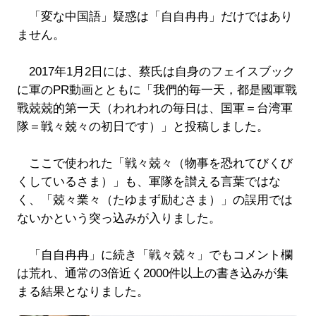
「変な中国語」疑惑は「自自冉冉」だけではあり
ません。
2017年1月2日には、蔡氏は自身のフェイスブック
に軍のPR動画とともに「我們的毎一天，都是國軍戰
戰兢兢的第一天（われわれの毎日は、国軍＝台湾軍
隊＝戦々兢々の初日です）」と投稿しました。
ここで使われた「戦々兢々（物事を恐れてびくび
くしているさま）」も、軍隊を讃える言葉ではな
く、「兢々業々（たゆまず励むさま）」の誤用では
ないかという突っ込みが入りました。
「自自冉冉」に続き「戦々兢々」でもコメント欄
は荒れ、通常の3倍近く2000件以上の書き込みが集
まる結果となりました。