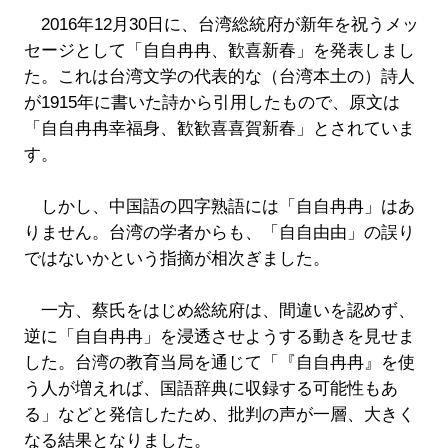
2016年12月30日に、台湾総統府が新年を祝うメッ
セージとして「自自冉冉、歓喜新春」を発表しまし
た。これは台湾文学の代表的な（台湾本土の）詩人
が1915年に書いた詩から引用したもので、原文は
「自自冉冉幸福身、歓歓喜喜賀新春」とされていま
す。
しかし、中国語の四字熟語には「自自冉冉」はあ
りません。台湾の学者からも、「自自由由」の誤り
ではないかという指摘が相次ぎました。
一方、蔡氏をはじめ総統府は、間違いを認めず、
逆に「自自冉冉」を浸透させようする動きを見せま
した。台湾の教育当局を通じて「『自自冉冉』を使
う人が増えれば、国語辞典に収録する可能性もあ
る」などと発信したため、批判の声が一層、大きく
なる結果となりました。