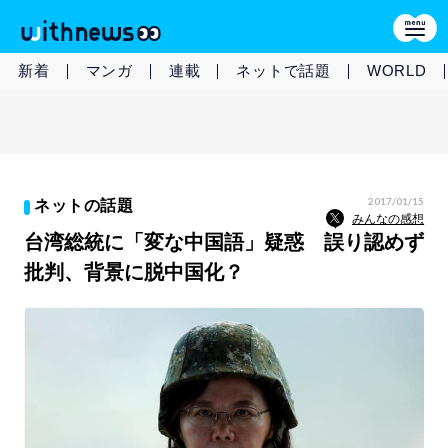
新着
マンガ
連載
ネットで話題
WORLD
2017/01/15
ネットの話題
みんなの感想
台湾総統に「変な中国語」疑惑 誤り認めず
批判、背景に脱中国化？