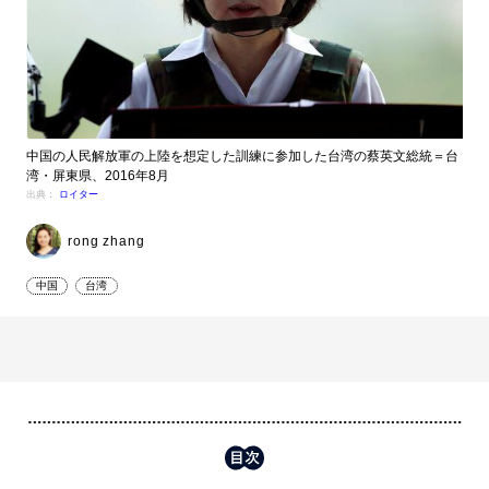
中国の人民解放軍の上陸を想定した訓練に参加した台湾の蔡英文総統＝台
湾・屏東県、2016年8月
出典：
ロイター
rong zhang
中国
台湾