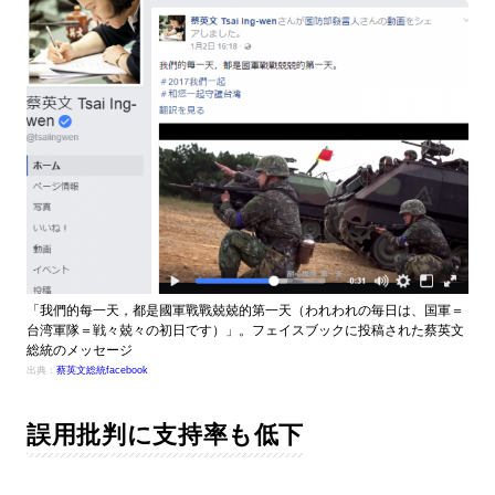
「我們的每一天，都是國軍戰戰兢兢的第一天（われわれの毎日は、国軍＝
台湾軍隊＝戦々兢々の初日です）」。フェイスブックに投稿された蔡英文
総統のメッセージ
出典：
蔡英文総統facebook
誤用批判に支持率も低下