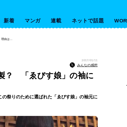
新着
マンガ
連載
ネットで話題
WOR
、理由は…
2017/01/11
みんなの感想
製？ 「ゑびす娘」の袖に
この祭りのために選ばれた「ゑびす娘」の袖元に