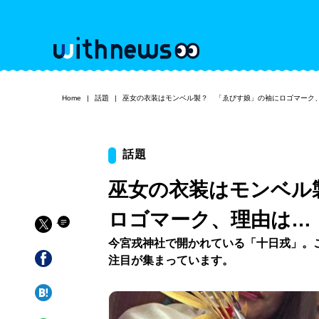
Home
話題
巫女の衣装はモンベル製？ 「ゑびす娘」の袖にロゴマーク
話題
巫女の衣装はモンベル
ロゴマーク、理由は…
今宮戎神社で開かれている「十日戎」。
注目が集まっています。