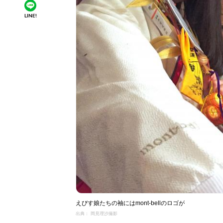
LINE!
えびす娘たちの袖にはmont-bellのロゴが
出典： 岡見理沙撮影