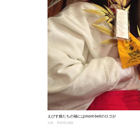
えびす娘たちの袖にはmont-bellのロゴが
出典： 岡見理沙撮影