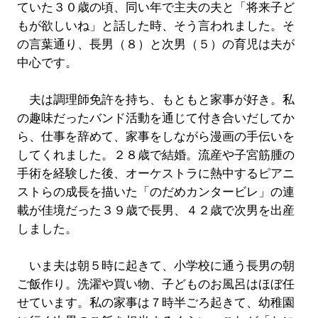
ていた３０歳の頃、同い年で主夫の夫と「将来子ど
もが欲しいね」と話した時、そう言われました。そ
の言葉通り、長男（８）と次男（５）の育児は夫が
中心です。
夫は調理師免許を持ち、もともと家事が好き。私
の趣味だったバンド活動を通じて付き合いだしてか
ら、仕事を辞めて、家事をしながら漫画の手伝いを
してくれました。２８歳で結婚。流産や子宮筋腫の
手術を経験した後、オーケストラに熱中するピアニ
ストらの成長を描いた「のだめカンタービレ」の連
載が佳境だった３９歳で長男、４２歳で次男を出産
しました。
いま夫は朝５時に起きて、小学校に通う長男の朝
ご飯作り。洗濯や買い物、子どものお風呂はほぼ任
せています。私の家事は７時半ごろ起きて、幼稚園