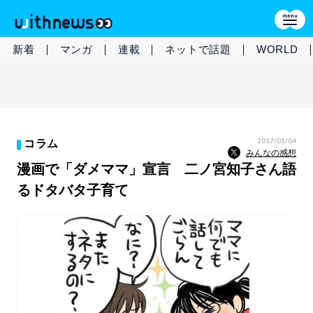
新着
マンガ
連載
ネットで話題
WORLD
2017/01/04
コラム
みんなの感想
漫画で「ダメママ」宣言 二ノ宮知子さん語
るドタバタ子育て