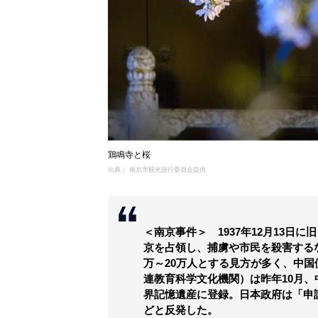
鶏鳴寺と桜
出典： 南京市観光旅行委員会提供
＜南京事件＞ 1937年12月13日
京を占領し、捕虜や市民を殺害する
万～20万人とする見方が多く、中国
連教育科学文化機関）は昨年10月
界記憶遺産に登録。日本政府は「申
どと反発した。