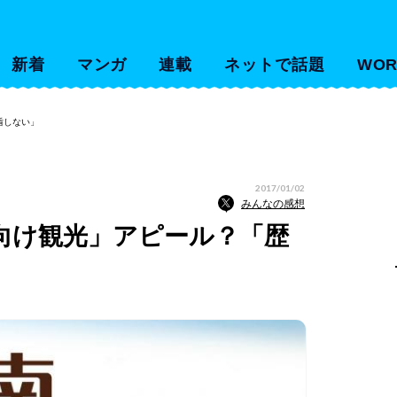
新着
マンガ
連載
ネットで話題
WOR
盾しない」
2017/01/02
みんなの感想
向け観光」アピール？「歴