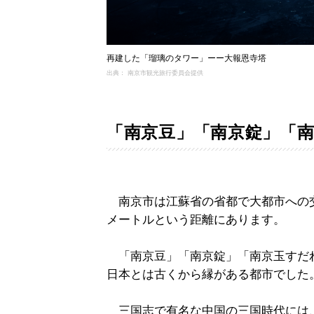
再建した「瑠璃のタワー」ーー大報恩寺塔
出典： 南京市観光旅行委員会提供
「南京豆」「南京錠」「
南京市は江蘇省の省都で大都市への交
メートルという距離にあります。
「南京豆」「南京錠」「南京玉すだ
日本とは古くから縁がある都市でした
三国志で有名な中国の三国時代には