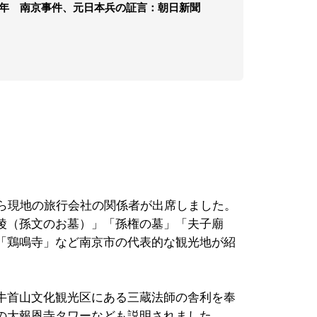
71年 南京事件、元日本兵の証言：朝日新聞
ら現地の旅行会社の関係者が出席しました。
陵（孫文のお墓）」「孫権の墓」「夫子廟
「鶏鳴寺」など南京市の代表的な観光地が紹
牛首山文化観光区にある三蔵法師の舎利を奉
の大報恩寺タワーなども説明されました。