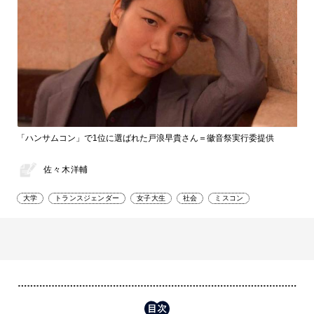
「ハンサムコン」で1位に選ばれた戸浪早貴さん＝徽音祭実行委提供
佐々木洋輔
大学
トランスジェンダー
女子大生
社会
ミスコン