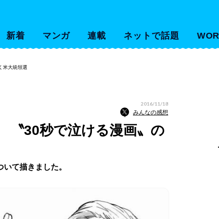
新着
マンガ
連載
ネットで話題
WOR
く米大統領選
2016/11/18
みんなの感想
 〝30秒で泣ける漫画〟の
ついて描きました。