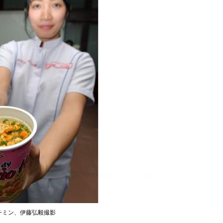
チミン、伊藤弘毅撮影