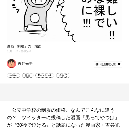
漫画「制服」の一場面
出典： 作・吉谷光平
吉谷光平
共同編集記者
twitter
漫画
Facebook
子育て
公立中学校の制服の価格、なんでこんなに違う
の？ ツイッターに投稿した漫画「男ってやつは」
が〝30秒で泣ける〟と話題になった漫画家・吉谷光