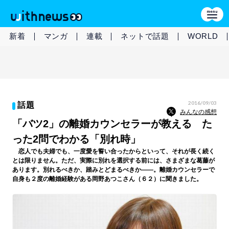
新着
マンガ
連載
ネットで話題
WORLD
2016/09/03
話題
みんなの感想
「バツ2」の離婚カウンセラーが教える た
った2問でわかる「別れ時」
恋人でも夫婦でも、一度愛を誓い合ったからといって、それが長く続く
とは限りません。ただ、実際に別れを選択する前には、さまざまな葛藤が
あります。別れるべきか、踏みとどまるべきか――。離婚カウンセラーで
自身も２度の離婚経験がある岡野あつこさん（６２）に聞きました。