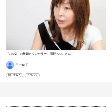
「バツ2」の離婚カウンセラー、岡野あつこさん
田中聡子
聞いてみた
ココハツ