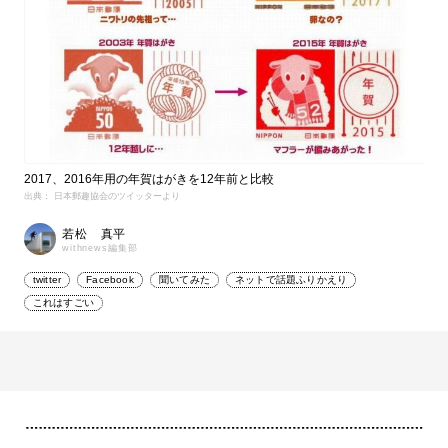
2017、2016年用の年賀はがきを12年前と比較
出典： 日本郵趣協会のツイッターより
若松 真平
withnews編集部
twitter
Facebook
聞いてみた
ネットで話題ふりかえり
これはすごい