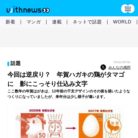
新着
マンガ
連載
ネットで話題
WORLD
2016/09/02
話題
みんなの感想
今回は逆戻り？ 年賀ハガキの鶏がタマゴ
に 影にこっそり仕込み文字
ここ数年の年賀はがきは、12年前の干支デザインのその後を描いたような
つくりになっていましたが、来年分は少し様子が違います。