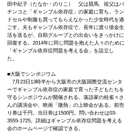
田中紀子（たなか・のりこ） 父は競馬、祖父はパ
チンコと「ギャンブル依存症」の家庭に育ち、ラン
ドセルや制服も買ってもらえなかった少女時代を過
ごす。夫もギャンブル依存症で、長年に渡り借金生
活を送るが、自助グループとの出会いをきっかけに
回復する。2014年に同じ問題を抱えた人々のために
「ギャンブル依存症問題を考える会」を設立し
た。
■大阪でシンポジウム
7月23日13時半から大阪市の大阪国際交流センタ
ーでギャンブル依存症の家庭で育った子どもたちを
守るシンポジウムが開催される。落語家の桂雀々さ
んの講演会や、映画「微熱」の上映会がある。前売
り券は千円。当日券は1500円。問い合わせは03-
3555-1725。詳細はギャンブル依存症問題を考える
会のホームページで確認できる。