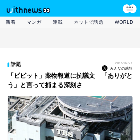
新着
マンガ
連載
ネットで話題
WORLD
2016/07/21
話題
みんなの感想
「ビビット」薬物報道に抗議文 「ありがと
う」と言って捕まる深刻さ