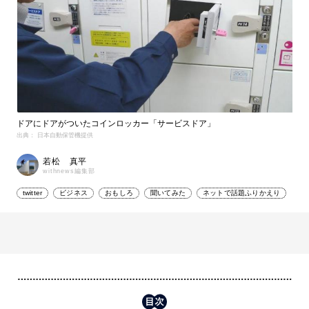
ドアにドアがついたコインロッカー「サービスドア」
出典： 日本自動保管機提供
若松 真平
withnews編集部
twitter
ビジネス
おもしろ
聞いてみた
ネットで話題ふりかえり