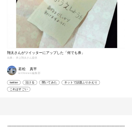
翔太さんがツイッターにアップした「何でも券」
出典： 井上翔太さん提供
若松 真平
withnews編集部
twitter
泣ける
聞いてみた
ネットで話題ふりかえり
これはすごい