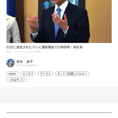
21日に放送されたテレビ通販番組での高田明・前社長
出典： ジャパネットたかた提供
若松 真平
withnews編集部
twitter
ビジネス
デジタル
ネットで話題ふりかえり
これはすごい