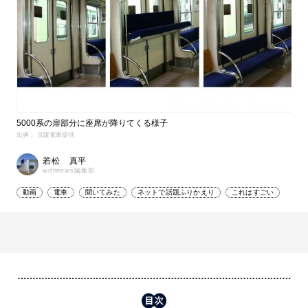
5000系の扉部分に座席が降りてくる様子
出典： 京阪電車提供
若松 真平
withnews編集部
動画
電車
聞いてみた
ネットで話題ふりかえり
これはすごい