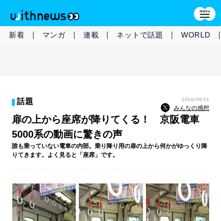
新着
マンガ
連載
ネットで話題
WORLD
2016/04/11
話題
みんなの感想
扉の上から座席が降りてくる！ 京阪電車
5000系の動画に驚きの声
誰も乗っていない電車の内部。乗り降り用の扉の上から何かがゆっくり降
りてきます。よく見ると「座席」です。