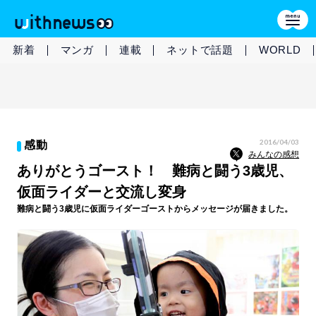
新着
マンガ
連載
ネットで話題
WORLD
2016/04/03
感動
みんなの感想
ありがとうゴースト！ 難病と闘う3歳児、
仮面ライダーと交流し変身
難病と闘う3歳児に仮面ライダーゴーストからメッセージが届きました。