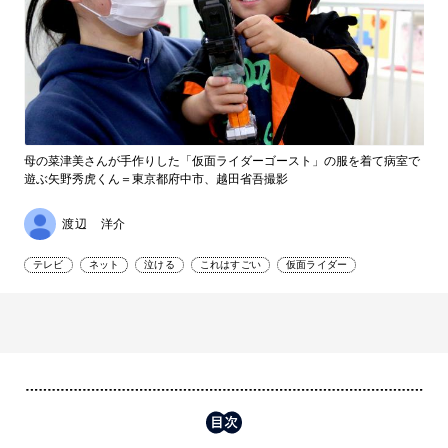
母の菜津美さんが手作りした「仮面ライダーゴースト」の服を着て病室で
遊ぶ矢野秀虎くん＝東京都府中市、越田省吾撮影
渡辺 洋介
テレビ
ネット
泣ける
これはすごい
仮面ライダー