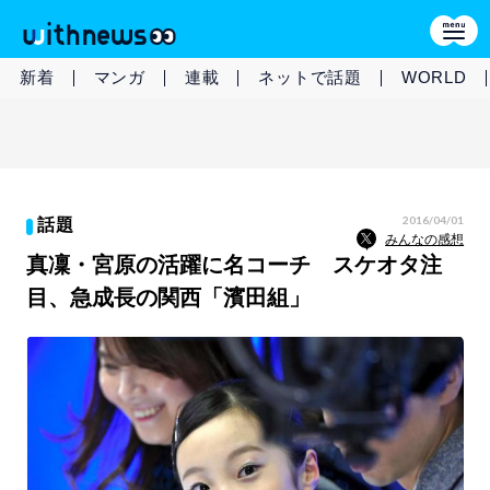
新着
マンガ
連載
ネットで話題
WORLD
2016/04/01
話題
みんなの感想
真凜・宮原の活躍に名コーチ スケオタ注
目、急成長の関西「濱田組」