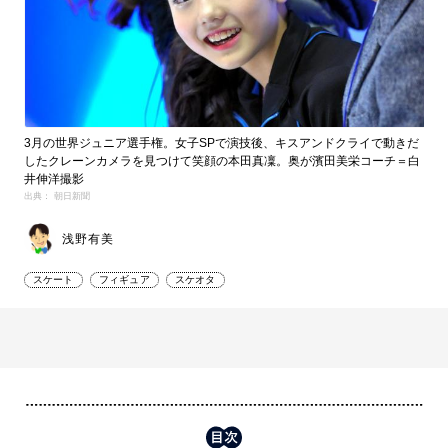
3月の世界ジュニア選手権。女子SPで演技後、キスアンドクライで動きだ
したクレーンカメラを見つけて笑顔の本田真凜。奥が濱田美栄コーチ＝白
井伸洋撮影
出典： 朝日新聞
浅野有美
スケート
フィギュア
スケオタ