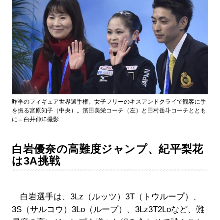
昨季のフィギュア世界選手権。女子フリーのキスアンドクライで観客に手
を振る宮原知子（中央）。濱田美栄コーチ（左）と田村岳斗コーチととも
に＝白井伸洋撮影
白岩優奈の高難度ジャンプ、紀平梨花
は3A挑戦
白岩選手は、3Lz（ルッツ）3T（トウループ）、
3S（サルコウ）3Lo（ループ）、3Lz3T2Loなど、難