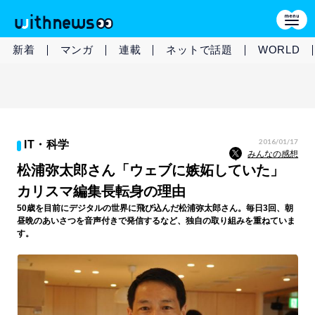
新着
マンガ
連載
ネットで話題
WORLD
2016/01/17
IT・科学
みんなの感想
松浦弥太郎さん「ウェブに嫉妬していた」
カリスマ編集長転身の理由
50歳を目前にデジタルの世界に飛び込んだ松浦弥太郎さん。毎日3回、朝
昼晩のあいさつを音声付きで発信するなど、独自の取り組みを重ねていま
す。