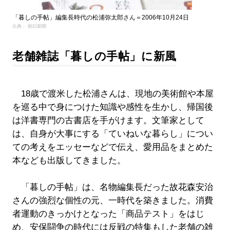
「暮しの手帖」編集長時代の松浦弥太郎さん＝2006年10月24日
出典： 朝日新聞
老舗雑誌「暮しの手帖」に新風
18歳で渡米した松浦さんは、現地の美術館や本屋
を巡る中で身につけた知識や感性を生かし、帰国後
は洋書専門の古書店を手がけます。文筆家として
は、自身が大事にする「ていねいな暮らし」につい
ての考えをエッセーなどで伝え、愛用品をまとめた
本なども出版してきました。
「暮しの手帖」は、名物編集長だった故花森安治
さんの強烈な個性の元、一時代を築きました。消費
者運動のきっかけとなった「商品テスト」をはじ
め、安保闘争の時代には反戦の特集もした老舗の雑