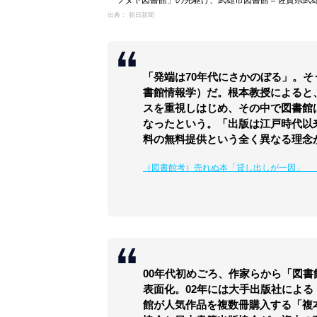
出典： 朝日新聞
「発端は70年代にさかのぼる」。
書館情報学）だ。根本教授によると
スを重視しはじめ、その中で図書館
なったという。「出版は江戸時代以
料の無料提供という全く異なる理念
（図書館考）売れぬ本「貸し出しが一因」 
00年代初めごろ、作家らから「図
表面化。02年には大手出版社による
館が人気作品を複数冊購入する「複