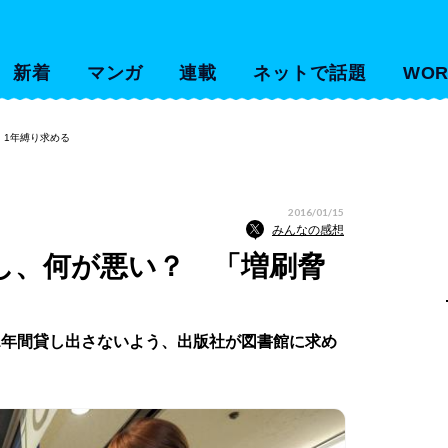
新着
マンガ
連載
ネットで話題
WOR
」1年縛り求める
2016/01/15
みんなの感想
し、何が悪い？ 「増刷脅
1年間貸し出さないよう、出版社が図書館に求め