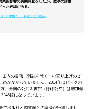
商業的影響の実態調査をしたが、数字の評価
どった経緯がある。
「新刊1年猶予」出版社などが要請へ
」
。国内の書籍（雑誌を除く）の売り上げのピ
止めがかかっていません。2014年はピークの
一方、全国の公共図書館（ほぼ公立）は増加傾
、3246館になっています。
科会で出版社と図書館との議論が紛糾しまし