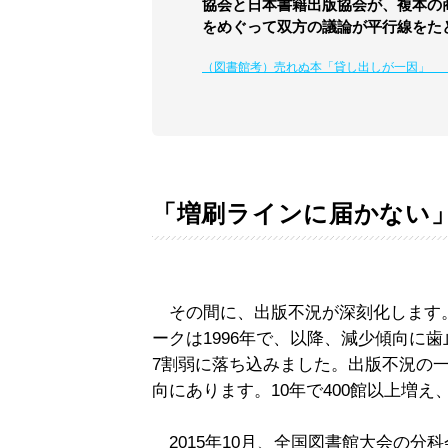
協会と日本書籍出版協会が、複本の
をめぐって双方の議論が平行線をた
（図書館考）売れぬ本「貸し出しが一因」 
「増刷ラインに届かない
その間に、出版不況が深刻化します
ークは1996年で、以降、減少傾向に歯
7割弱に落ち込みました。出版不況の
向にあります。10年で400館以上増え
2015年10月、全国図書館大会の分