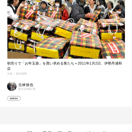
初売りで「お年玉袋」を買い求める客たち＝2011年1月2日、伊勢丹浦和
店
出典： 朝日新聞
北林慎也
朝日新聞記者
twitter