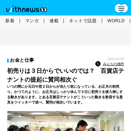
新着
マンガ
連載
ネットで話題
WORLD
2015/12/09
お金と仕事
みんなの感想
初売りは３日からでいいのでは？ 百貨店テ
ナントの提起に賛同相次ぐ
いつの間にか元日や翌２日からが当たり前になっている、お正月の初売
り。かつてのように、お正月はしっかり休んで３日に初売りを後ろ倒しす
る動きがあります。とある百貨店テナントがこういった動きを歓迎する意
見をツイッターで述べ、賛同が相次いでいます。