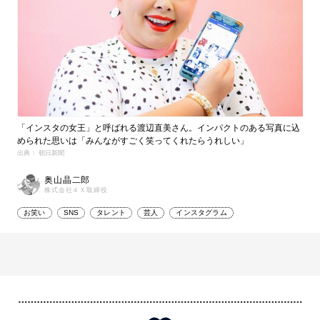
「インスタの女王」と呼ばれる渡辺直美さん。インパクトのある写真に込
められた思いは「みんながすごく笑ってくれたらうれしい」
出典： 朝日新聞
奥山晶二郎
株式会社４Ｘ取締役
お笑い
SNS
タレント
芸人
インスタグラム