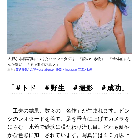
大胆な水着写真につけたハッシュタグは「＃謎の生き物」「＃全体的にな
んか短い」「＃昭和のポルノ」
出典：
渡辺直美さん(@watanabenaomi703) • Instagram写真と動画
「＃トド ＃野生 ＃撮影 ＃成功」
工夫の結果、数々の「名作」が生まれます。ピン
クのレオタードを着て、足を垂直に上げてカメラを
にらむ。水着で砂浜に横たわり流し目。どれも鮮や
かな色彩に加工されています。写真には１０万以上