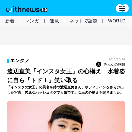
新着
マンガ
連載
ネットで話題
WORLD
2015/10/16
エンタメ
みんなの感想
渡辺直美「インスタ女王」の心構え 水着姿
に自ら「トド！」笑い取る
「インスタの女王」の異名を持つ渡辺直美さん。ボディラインをさらけ出
した写真、秀逸なハッシュタグで人気です。女王の心構えを聞きました。