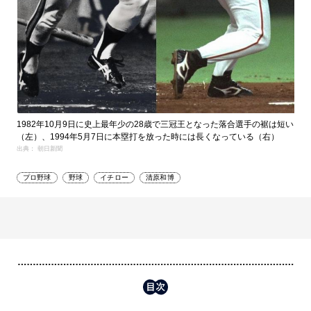
1982年10月9日に史上最年少の28歳で三冠王となった落合選手の裾は短い
（左）、1994年5月7日に本塁打を放った時には長くなっている（右）
出典： 朝日新聞
プロ野球
野球
イチロー
清原和博