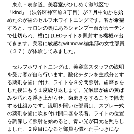
東京・表参道。美容室がひしめく激戦区で
「kind」（渋谷区神宮前３丁目）が７月中旬から始
めたのが歯のセルフホワイトニングです。客が希望
すると、サロンの奥にあるシャンプー台がカーテン
で仕切られ、横にはLEDライトを照射する機械が出
てきます。美容に敏感なwithnews編集部の女性部員
（２７）が体験してみました。
セルフホワイトニングは、美容室スタッフの説明
を受け客が自ら行います。酸化チタンを主成分とす
る薬剤を歯に付け、ライトを８分間照射。歯磨きを
した後にもう１度繰り返します。光触媒が歯の黄ば
みや汚れを浮き上がらせ、歯磨きをすることで除去
する仕組みです。説明を聞いた部員は、スプレー式
の薬剤を歯に吹き付け開口器を装着。ライトの位置
を調節して照射を始めると、青い光が口元を照らし
ました。２度目になると部員も慣れた手つきにな