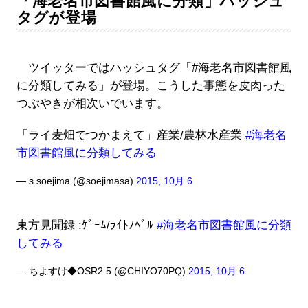
「海老名市図書館風に分類」ハッシュ
タグが登場
ツイッターではハッシュタグ「#海老名市図書館風
に分類してみる」が登場。こうした事態を皮肉った
つぶやきが相次いでいます。
「ライ麦畑でつかまえて」産業/農林水産業
#海老名
市図書館風に分類してみる
— s.soejima (@soejimasa)
2015, 10月 6
東方見聞録 :ｹﾞｰﾑ/ﾗｲﾄﾉﾍﾞﾙ
#海老名市図書館風に分類
してみる
— ちよすけ◆OSR2.5 (@CHIYO70PQ)
2015, 10月 6