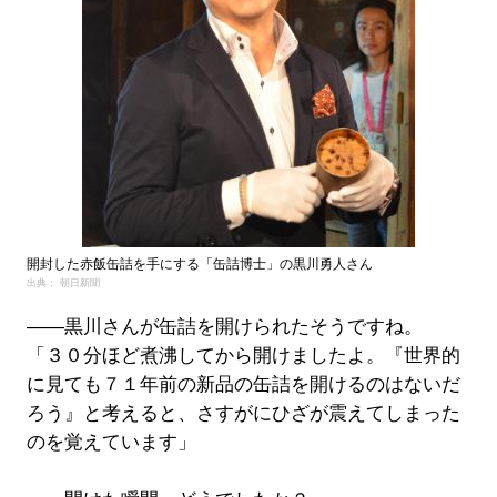
開封した赤飯缶詰を手にする「缶詰博士」の黒川勇人さん
出典： 朝日新聞
――黒川さんが缶詰を開けられたそうですね。
「３０分ほど煮沸してから開けましたよ。『世界的
に見ても７１年前の新品の缶詰を開けるのはないだ
ろう』と考えると、さすがにひざが震えてしまった
のを覚えています」