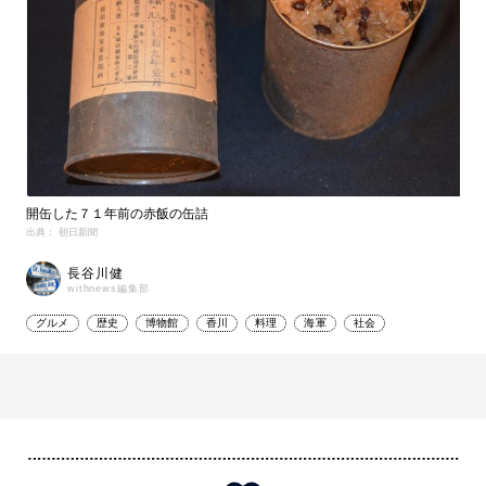
開缶した７１年前の赤飯の缶詰
出典： 朝日新聞
長谷川健
withnews編集部
グルメ
歴史
博物館
香川
料理
海軍
社会