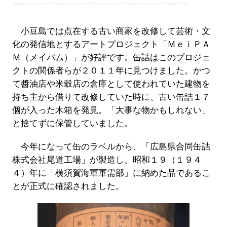
小豆島では点在する古い商家を改修して芸術・文
化の発信地とするアートプロジェクト「ＭｅｉＰＡ
Ｍ（メイパム）」が好評です。缶詰はこのプロジェ
クトの関係者らが２０１１年に見つけました。かつ
て醬油店や米穀店の倉庫として使われていた建物を
持ち主から借りて改修していた時に、古い缶詰１７
個が入った木箱を発見。「大事な物かもしれない」
と捨てずに保管していました。
今年になって缶のラベルから、「広島県合同缶詰
株式会社尾道工場」が製造し、昭和１９（１９４
４）年に「横須賀海軍軍需部」に納めた品であるこ
とが正式に確認されました。