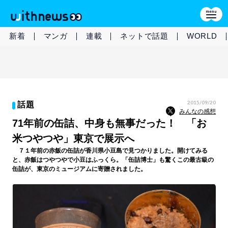
新着
マンガ
連載
ネットで話題
WORLD
2015/09/20
話題
みんなの感想
71年前の缶詰、中身も無事だった！ 「お
米つやつや」東京で展示へ
７１年前の赤飯の缶詰が香川県小豆島で見つかりました。開けてみる
と、赤飯はつやつやで小豆はふっくら。「缶詰博士」も驚くこの最古級の
缶詰が、東京のミュージアムに寄贈されました。