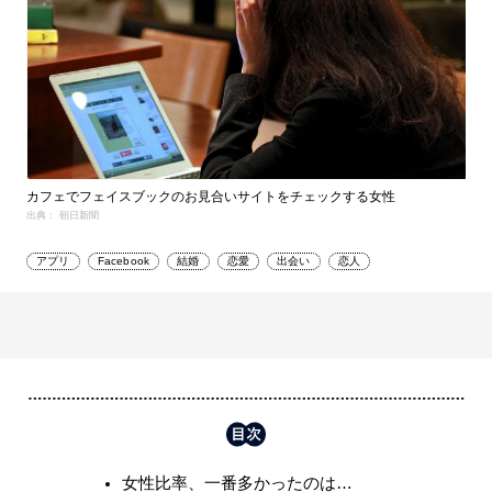
カフェでフェイスブックのお見合いサイトをチェックする女性
出典： 朝日新聞
アプリ
Facebook
結婚
恋愛
出会い
恋人
女性比率、一番多かったのは…