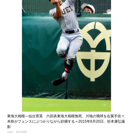
東海大相模―仙台育英 六回表東海大相模無死、川地の飛球を右翼手佐々
木柊がフェンスにぶつかりながら好捕する＝2015年8月20日、杉本康弘撮
影
出典： 朝日新聞