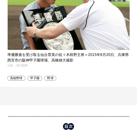
準優勝盾を受け取る仙台育英の佐々木柊野主将＝2015年8月20日、兵庫県
西宮市の阪神甲子園球場、高橋雄大撮影
出典： 朝日新聞
高校野球
甲子園
野球