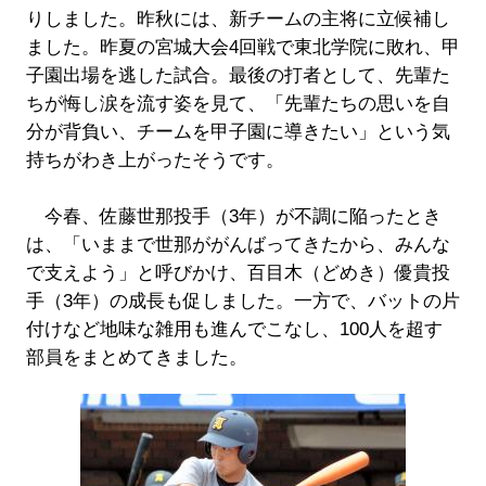
りしました。昨秋には、新チームの主将に立候補し
ました。昨夏の宮城大会4回戦で東北学院に敗れ、甲
子園出場を逃した試合。最後の打者として、先輩た
ちが悔し涙を流す姿を見て、「先輩たちの思いを自
分が背負い、チームを甲子園に導きたい」という気
持ちがわき上がったそうです。
今春、佐藤世那投手（3年）が不調に陥ったとき
は、「いままで世那ががんばってきたから、みんな
で支えよう」と呼びかけ、百目木（どめき）優貴投
手（3年）の成長も促しました。一方で、バットの片
付けなど地味な雑用も進んでこなし、100人を超す
部員をまとめてきました。