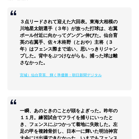
３点リードされて迎えた六回表。東海大相模の
川地星太朗選手（３年）が放った打球は、右翼
ポール付近に向かってグングン伸びた。仙台育
英の右翼手、佐々木柊野（とおや）主将（３
年）はフェンス際まで追い、思いっきりジャン
プした。背中をぶつけながらも、捕った球は離
さなかった。
宮城）仙台育英、輝く準優勝：朝日新聞デジタル
一瞬、あのときのことが頭をよぎった。昨年の
１１月。練習試合でフライを捕りにいったと
き、フェンスにぶつかって着地に失敗した。左
足の甲を複雑骨折し、日本一に輝いた明治神宮
大会には出場できなかった。いまでもフェンス