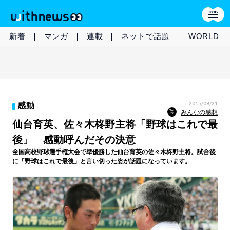
新着
マンガ
連載
ネットで話題
WORLD
2015/08/21
感動
みんなの感想
仙台育英、佐々木柊野主将「野球はこれで最
後」 感動呼んだその決意
全国高校野球選手権大会で準優勝した仙台育英の佐々木柊野主将。試合後
に「野球はこれで最後」と言い切った姿が話題になっています。