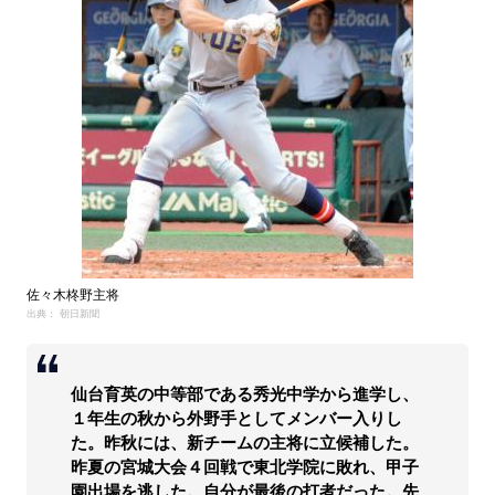
佐々木柊野主将
出典： 朝日新聞
仙台育英の中等部である秀光中学から進学し、
１年生の秋から外野手としてメンバー入りし
た。昨秋には、新チームの主将に立候補した。
昨夏の宮城大会４回戦で東北学院に敗れ、甲子
園出場を逃した。自分が最後の打者だった。先