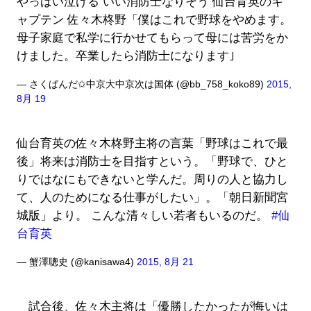
やっばい泣ける いい消防士なりそう 仙台育英のキ
ャプテン 佐々木柊野「僕はこれで野球をやめます。
母子家庭で私学に行かせてもらって母には苦労をか
けました。卒業したら消防士になります｣
— さくぱんだ✩中京大中京次は国体 (@bb_758_koko89)
2015,
8月 19
仙台育英の佐々木柊野主将の言葉「野球はこれで最
後」将来は消防士を目指すという。「野球で、ひと
りではなにもできないと学んだ。周りの人と協力し
て、人のためになる仕事がしたい」。「朝日新聞宮
城版」より。 こんな清々しい若者もいるのだ。
#仙
台育英
— 蟹澤聰史 (@kanisawa4)
2015, 8月 21
試合後、佐々木主将は「優勝したかったが悔いは