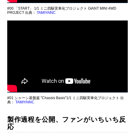
#00 「START」 1/1 ミニ四駆実車化プロジェクト GIANT MINI 4WD
PROJECT 出典：
TAMIYAINC
#01 シャーシ基盤篇 "Chassis Basis"1/1 ミニ四駆実車化プロジェクト 出
典：
TAMIYAINC
製作過程を公開、ファンがいちいち反
応