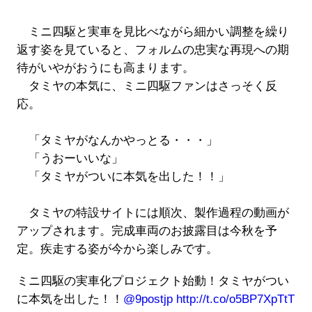
ミニ四駆と実車を見比べながら細かい調整を繰り
返す姿を見ていると、フォルムの忠実な再現への期
待がいやがおうにも高まります。
タミヤの本気に、ミニ四駆ファンはさっそく反
応。
「タミヤがなんかやっとる・・・」
「うおーいいな」
「タミヤがついに本気を出した！！」
タミヤの特設サイトには順次、製作過程の動画が
アップされます。完成車両のお披露目は今秋を予
定。疾走する姿が今から楽しみです。
ミニ四駆の実車化プロジェクト始動！タミヤがつい
に本気を出した！！
@9postjp
http://t.co/o5BP7XpTtT