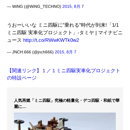
— WiNG (@WiNG_TECHNO)
2015, 8月 7
うおーいいな ミニ四駆に"乗れる"時代が到来!「1/1
ミニ四駆 実車化プロジェクト」-タミヤ | マイナビニ
ュース
http://t.co/RWwKWTk0w2
— JNCH.666 (@jnch666)
2015, 8月 7
【関連リンク】１／１ミニ四駆実車化プロジェクト
の特設ページ
人気再燃「ミニ四駆」究極の軽量化・デコ四駆・和紙で華
麗に…