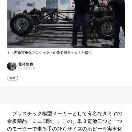
ミニ四駆実車化プロジェクトの作業風景＝タミヤ提供
北林慎也
朝日新聞記者
動画
プラスチック模型メーカーとして有名なタミヤの
看板商品「ミニ四駆」。この、単３電池二つと一つ
のモーターで走る手のひらサイズのホビーを実車化