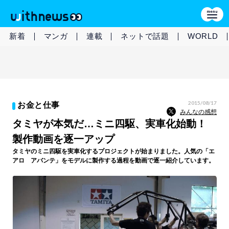
新着
マンガ
連載
ネットで話題
WORLD
2015/08/17
お金と仕事
みんなの感想
タミヤが本気だ…ミニ四駆、実車化始動！
製作動画を逐一アップ
タミヤのミニ四駆を実車化するプロジェクトが始まりました。人気の「エ
アロ アバンテ」をモデルに製作する過程を動画で逐一紹介しています。