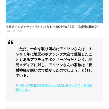
海岸近くを泳ぐサメと見られる魚影＝2015年8月7日、茨城県鉾田市沖
出典： 朝日新聞
ただ、一命を取り留めたアイソンさんは、１
９９１年に地元のボクシング大会で優勝したこ
ともあるアマチュアボクサーだったという。地
元メディアに対し、アイソンさんの家族は「反
射神経が鋭いので助かったのでしょう」と話し
ている。
サメ殴って撃退する豪州の人々 弱点は鼻？エラ？：朝日新
聞デジタル