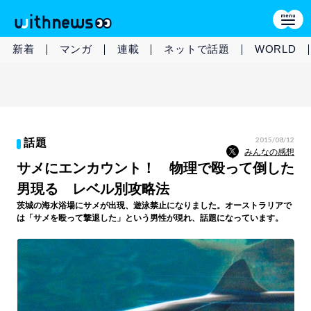
新着
マンガ
連載
ネットで話題
WORLD
2015/08/12
話題
みんなの感想
サメにエンカウント！ 物理で殴って倒した
男現る レベル別攻略法
茨城の海水浴場にサメが出現、遊泳禁止になりました。オーストラリアで
は「サメを殴って撃退した」という男性が現れ、話題になっています。