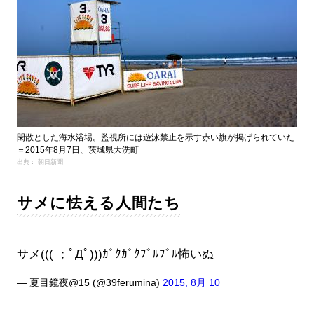
閑散とした海水浴場。監視所には遊泳禁止を示す赤い旗が掲げられていた
＝2015年8月7日、茨城県大洗町
出典： 朝日新聞
サメに怯える人間たち
サメ((( ；ﾟДﾟ)))ｶﾞｸｶﾞｸﾌﾞﾙﾌﾞﾙ怖いぬ
— 夏目鏡夜@15 (@39ferumina)
2015, 8月 10