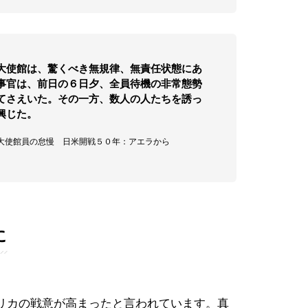
大使館は、驚くべき無規律、無責任状態にあ
事官は、前日の６日夕、全員待機の非常態勢
てさえいた。その一方、数人の人たちを誘っ
興じた。
在米大使館員の怠慢 日米開戦５０年：アエラから
に
リカの戦意が高まったと言われています。真