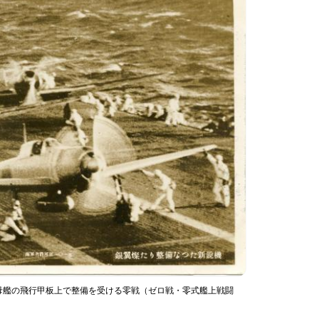
母艦の飛行甲板上で整備を受ける零戦（ゼロ戦・零式艦上戦闘