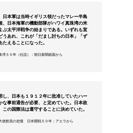
、日本軍は当時イギリス領だったマレー半島
後、日本海軍の機動部隊がハワイ真珠湾の米
よぶ太平洋戦争の始まりである。いずれも宣
どうあれ、これが「だまし討ちの日本」「ず
あたえることになった。
真珠湾５０年（社説）：朝日新聞紙面から
用し、日本も１９１２年に批准していたハー
かな事前通告が必要、と定めていた。日本政
、この国際法は遵守することに決めていた。
在米大使館員の怠慢 日米開戦５０年：アエラから