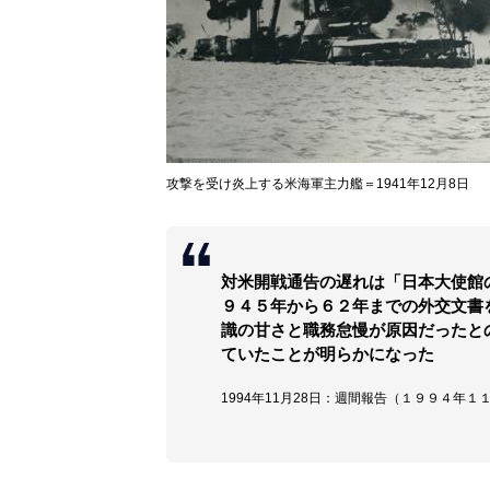
攻撃を受け炎上する米海軍主力艦＝1941年12月8日
対米開戦通告の遅れは「日本大使館
９４５年から６２年までの外交文書
識の甘さと職務怠慢が原因だったと
ていたことが明らかになった
1994年11月28日：週間報告（１９９４年