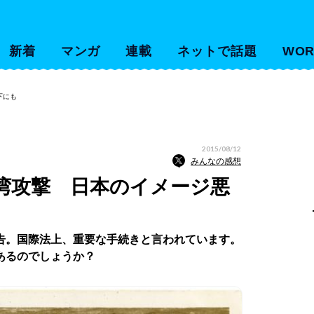
新着
マンガ
連載
ネットで話題
WOR
下にも
2015/08/12
みんなの感想
湾攻撃 日本のイメージ悪
告。国際法上、重要な手続きと言われています。
あるのでしょうか？