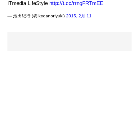
ITmedia LifeStyle
http://t.co/rrngFRTmEE
— 池田紀行 (@ikedanoriyuki)
2015, 2月 11