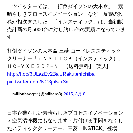
ツイッターでは、「打倒ダイソンの大本命」「素
晴らしきプロセスイノベーション」など、反響の投
稿が相次ぎました。「インスティック」は、当初販
売計画の月5000台に対し約1.5倍の実績になっていま
す
打倒ダイソンの大本命 三菱 コードレススティック
クリーナー「ｉＮＳＴＩＣＫ（インスティック）」
ＨＣ−ＶＸＥ２０Ｐ−Ｎ 【送料無料】 [楽天]
http://t.co/3ULazEv2Ba
#RakutenIchiba
pic.twitter.com/NG3jnNcr3n
— millionbagger (@milberg8)
2015, 3月 8
日本企業らしい素晴らしきプロセスイノベーション
＞空気清浄機にもなります：片付ける手間をなくし
たスティッククリーナー、三菱「iNSTICK」登場 -