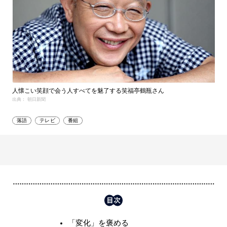
人懐こい笑顔で会う人すべてを魅了する笑福亭鶴瓶さん
出典： 朝日新聞
落語
テレビ
番組
「変化」を褒める