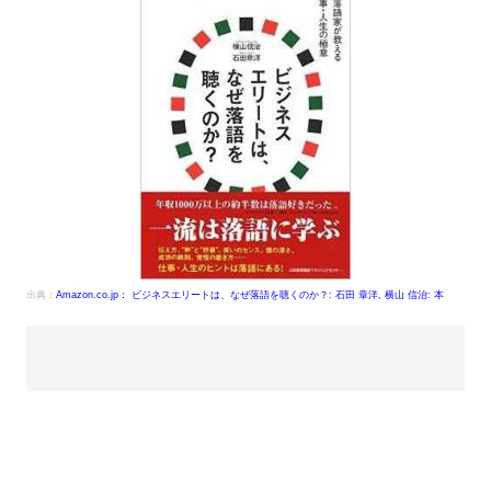
出典：
Amazon.co.jp： ビジネスエリートは、なぜ落語を聴くのか？: 石田 章洋, 横山 信治: 本