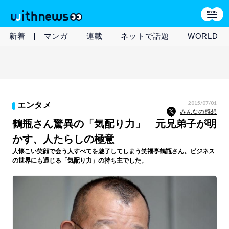
新着
マンガ
連載
ネットで話題
WORLD
2015/07/01
エンタメ
みんなの感想
鶴瓶さん驚異の「気配り力」 元兄弟子が明
かす、人たらしの極意
人懐こい笑顔で会う人すべてを魅了してしまう笑福亭鶴瓶さん。ビジネス
の世界にも通じる「気配り力」の持ち主でした。