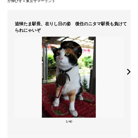
が伸びず＝東京サマーランド
追悼たま駅長、在りし日の姿 後任のニタマ駅長も負けて
られにゃいぞ
1/40