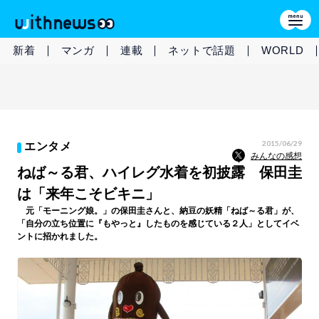
新着
マンガ
連載
ネットで話題
WORLD
2015/06/29
エンタメ
みんなの感想
ねば～る君、ハイレグ水着を初披露 保田圭
は「来年こそビキニ」
元「モーニング娘。」の保田圭さんと、納豆の妖精「ねば～る君」が、
「自分の立ち位置に『もやっと』したものを感じている２人」としてイベ
ントに招かれました。