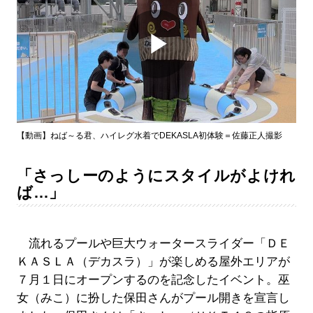
Play
Video
【動画】ねば～る君、ハイレグ水着でDEKASLA初体験＝佐藤正人撮影
「さっしーのようにスタイルがよけれ
ば…」
流れるプールや巨大ウォータースライダー「ＤＥ
ＫＡＳＬＡ（デカスラ）」が楽しめる屋外エリアが
７月１日にオープンするのを記念したイベント。巫
女（みこ）に扮した保田さんがプール開きを宣言し