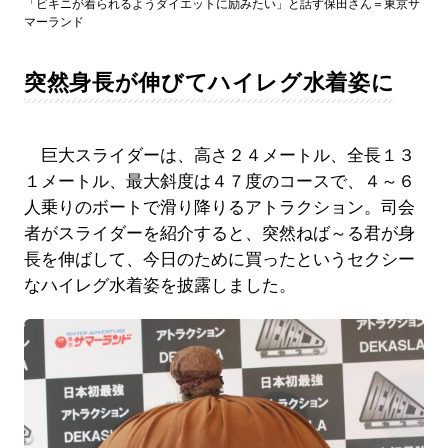
「ビキニが着られるようダイエットに励みたい」と話す保田さん＝東京サ
マーランド
突然身長が伸びてハイレグ水着姿に
巨大スライダーは、高さ２４メートル、全長１３
１メートル、最大斜度は４７度のコースで、４～６
人乗りのボートで滑り降りるアトラクション。司会
者がスライダーを紹介すると、突然ねば～る君が身
長を伸ばして、今日のために買ったというセクシー
なハイレグ水着姿を披露しました。