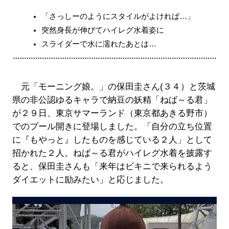
「さっしーのようにスタイルがよければ…」
突然身長が伸びてハイレグ水着姿に
スライダーで水に濡れたあとは…
元「モーニング娘。」の保田圭さん(３４）と茨城
県の非公認ゆるキャラで納豆の妖精「ねば～る君」
が２９日、東京サマーランド（東京都あきる野市）
でのプール開きに登場しました。「自分の立ち位置
に『もやっと』したものを感じている２人」として
招かれた２人。ねば～る君がハイレグ水着を披露す
ると、保田圭さんも「来年はビキニで来られるよう
ダイエットに励みたい」と応じました。