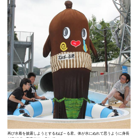
再び水着を披露しようとするねば～る君。体が水にぬれて思うように身長