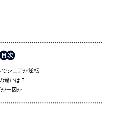
年でシェアが逆転
Bの違いは？
下が一因か