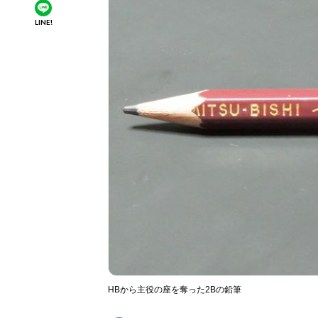
LINE!
HBから主役の座を奪った2Bの鉛筆