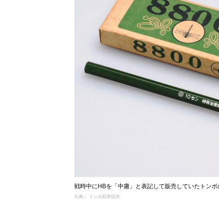
戦時中にHBを「中庸」と表記して販売していたトンボ
出典： トンボ鉛筆提供