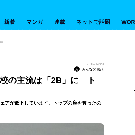
新着
マンガ
連載
ネットで話題
WOR
理由
2015/06/28
みんなの感想
学校の主流は「2B」に ト
シェアが低下しています。トップの座を奪ったの