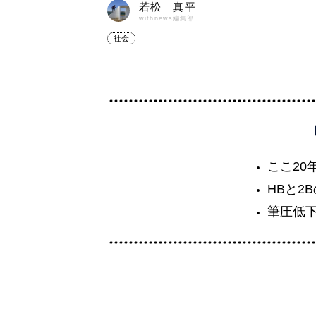
若松 真平
withnews編集部
社会
ここ20
HBと2
筆圧低